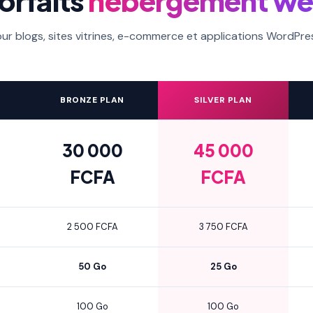
orfaits
hébergement w
ur blogs, sites vitrines, e-commerce et applications WordPre
BRONZE PLAN
SILVER PLAN
30 000
45 000
FCFA
FCFA
2 500 FCFA
3 750 FCFA
50 Go
25 Go
100 Go
100 Go