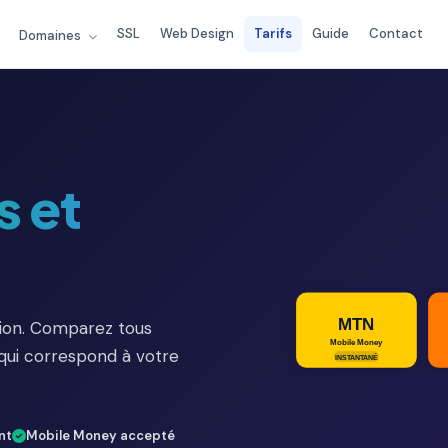
SSL
Web Design
Tarifs
Guide
Contact
Domaines
s et
tion. Comparez tous
 qui correspond à votre
nt
Mobile Money accepté