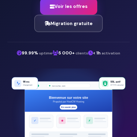
Voir les offres
Migration gratuite
99.99%
5 000+
< 1h
uptime
clients
activation