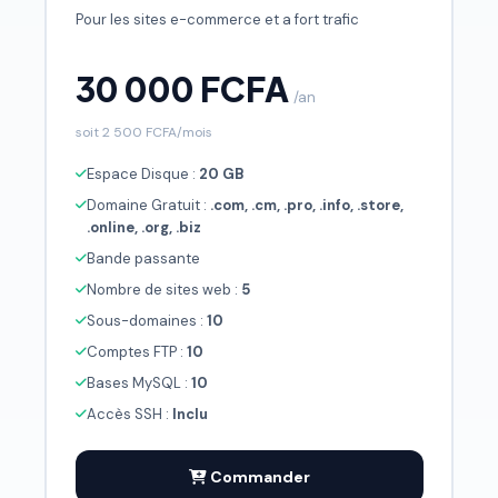
Pour les sites e-commerce et a fort trafic
30 000 FCFA
/an
soit 2 500 FCFA/mois
Espace Disque :
20 GB
Domaine Gratuit :
.com, .cm, .pro, .info, .store,
.online, .org, .biz
Bande passante
Nombre de sites web :
5
Sous-domaines :
10
Comptes FTP :
10
Bases MySQL :
10
Accès SSH :
Inclu
Commander