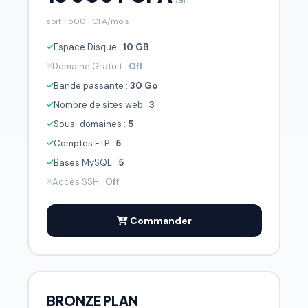
soit 1 500 FCFA/mois
Espace Disque :
10 GB
Domaine Gratuit :
Off
Bande passante :
30 Go
Nombre de sites web :
3
Sous-domaines :
5
Comptes FTP :
5
Bases MySQL :
5
Accès SSH :
Off
Commander
BRONZE PLAN