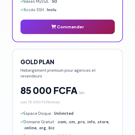
Bases MySQL :
50
Accès SSH :
Inclu
Commander
GOLD PLAN
Hebergement premium pour agences et
revendeurs
85 000 FCFA
/an
soit 75 000 FCFA/mois
Espace Disque :
Unlimited
Domaine Gratuit :
.com, .cm, .pro, .info, .store,
.online, .org, .biz