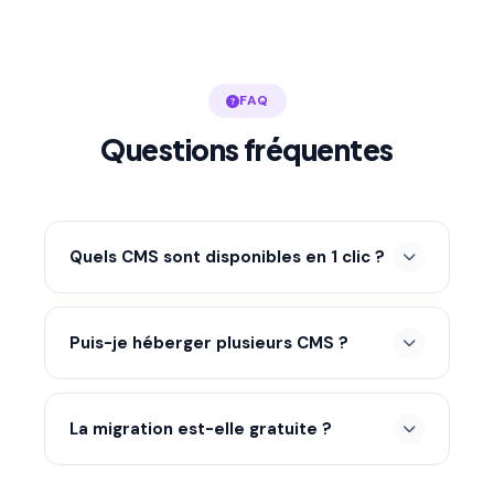
FAQ
Questions fréquentes
Quels CMS sont disponibles en 1 clic ?
WordPress, Joomla, Drupal, PrestaShop, Ghost,
Moodle et des dizaines d'autres via l'installeur
Puis-je héberger plusieurs CMS ?
du panneau.
Oui, selon votre formule vous pouvez héberger
plusieurs sites et CMS différents.
La migration est-elle gratuite ?
Oui, nous migrons gratuitement vos sites