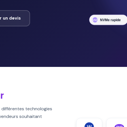
 un devis
r
r différentes technologies
revendeurs souhaitant