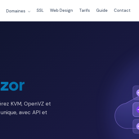
SSL
Web Design
Tarifs
Guide
Contact
Domaines
izor
Gérez KVM, OpenVZ et
 unique, avec API et