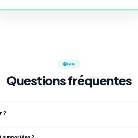
FAQ
Questions fréquentes
r ?
 qui veulent proposer leurs propres VPS, avec une gestion centralis
t supportées ?