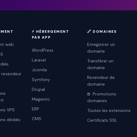
GEMENT
⚡ HÉBERGEMENT
🔗 DOMAINES
PAR APP
nt web
Enregistrer un
WordPress
domaine
PS
Laravel
Transférer un
diés
domaine
Joomla
 revendeur
Revendeur de
Symfony
domaine
Drupal
ons
Promotions
Magento
nt
domaines
ERP
ons VPS
Toutes les extensions
CMS
ns dédiés
Certificats SSL