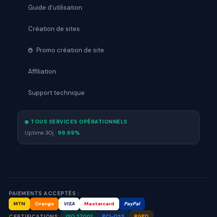
Guide d'utilisation
Création de sites
Promo création de site
Affiliation
Support technique
TOUS SERVICES OPÉRATIONNELS
Uptime 30j :
99.99%
PAIEMENTS ACCEPTÉS :
MTN
Orange
VISA
Mastercard
PayPal
CERTIFICATIONS :
ISO 27001
PCI-DSS
RGPD