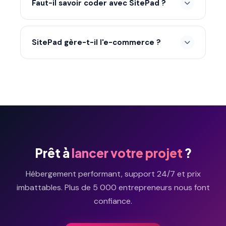
Faut-il savoir coder avec SitePad ?
Non, tout se fait par glisser-déposer dans un
éditeur visuel.
SitePad gère-t-il l'e-commerce ?
Oui, vous pouvez créer une boutique en ligne
avec SitePad.
Prêt à
lancer votre projet
?
Hébergement performant, support 24/7 et prix
imbattables. Plus de 5 000 entrepreneurs nous font
confiance.